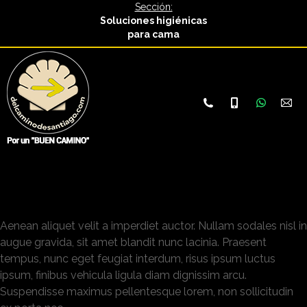
Sección:
Soluciones higiénicas
para cama
948
687
52
979
in
10
Whatsap
873
08
page
opens
Donna Bright
in
new
Aenean aliquet velit a imperdiet auctor. Nullam sodales nisl in
window
augue gravida, sit amet blandit nunc lacinia. Praesent
tempus, nunc eget feugiat interdum, risus ipsum luctus
ipsum, finibus vehicula ligula diam dignissim arcu.
Suspendisse maximus pellentesque lorem, non sollicitudin