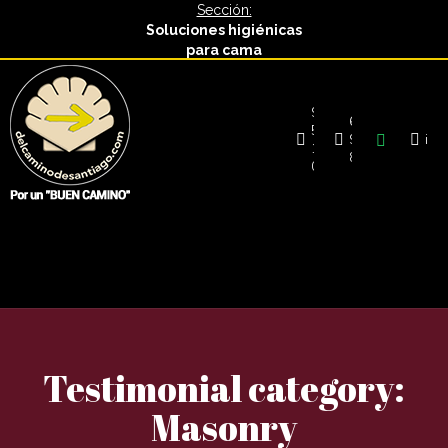
Sección:
Soluciones higiénicas
para cama
948
687
52
979
inf
10
873
08
Archives:
Masonry
Testimonial category:
Masonry